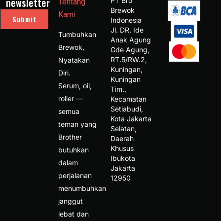
newsletter
PT Bro 
Tentang
Brewok 
Kami
Submit
Indonesia 
Jl. DR. Ide 
Tumbuhkan
Anak Agung 
Brewok,
Gde Agung, 
RT.5/RW.2, 
Nyatakan
Kuningan, 
Diri.
Kuningan 
Serum, oil,
Tim., 
roller —
Kecamatan 
Setiabudi, 
semua
Kota Jakarta 
teman yang
Selatan, 
Brother
Daerah 
Khusus 
butuhkan
Ibukota 
dalam
Jakarta 
perjalanan
12950 
menumbuhkan
janggut
lebat dan