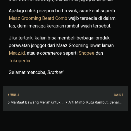
Apalagi untuk pria-pria berbrewok, sisir kecil seperti
Maaz Grooming Beard Comb
wajib tersedia di dalam
tas, demi menjaga kerapian rambut wajah tersebut.
Jika tertarik, kalian bisa membeli berbagai produk
perawatan jenggot dari Maaz Grooming lewat laman
Maaz.id
, atau
e-commerce
seperti
Shopee
dan
Tokopedia
.
Selamat mencoba,
Brother!
KEMBALI
LANJUT
5 Manfaat Bawang Merah untuk Rambut. Ketahui Cara Membuat Racikan Mujarab Ini!
7 Arti Mimpi Kutu Rambut. Benarkah Membawa Pesan Negatif?