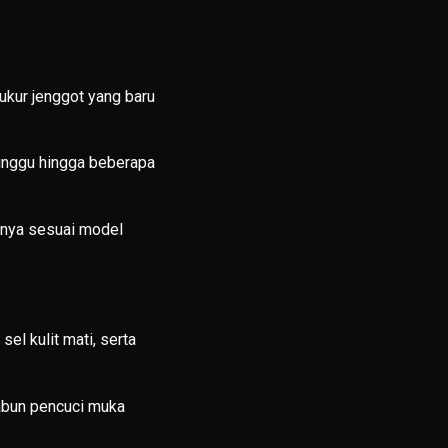
kur jenggot yang baru
nunggu hingga beberapa
knya sesuai model
el kulit mati, serta
sabun pencuci muka