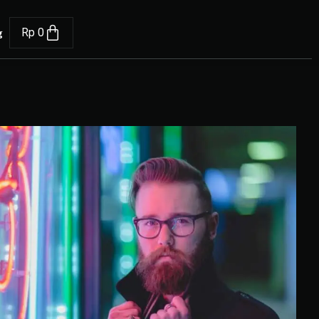
g
Rp
0