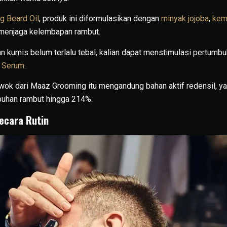
 Beard Oil
, produk ini diformulasikan dengan
minyak jojoba
,
kemi
 menjaga kelembapan rambut.
an kumis belum terlalu tebal, kalian dapat menstimulasi pertu
 Serum
.
ok dari Maaz Grooming itu mengandung bahan aktif redensil, ya
uhan rambut hingga 214%.
ecara Rutin