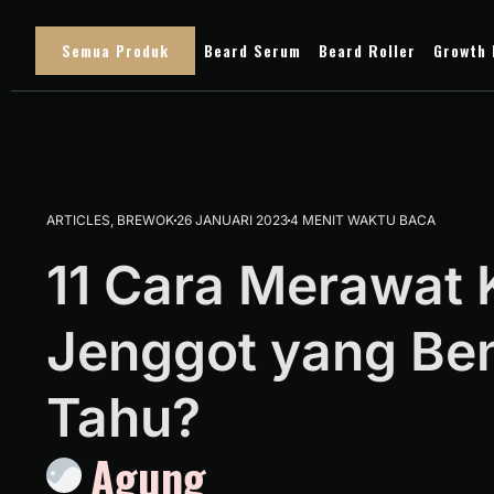
Semua Produk
Beard Serum
Beard Roller
Growth 
ARTICLES
,
BREWOK
26 JANUARI 2023
4 MENIT WAKTU BACA
11 Cara Merawat 
Jenggot yang Be
Tahu?
Agung