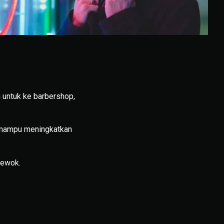
h untuk ke barbershop,
p mampu meningkatkan
brewok.