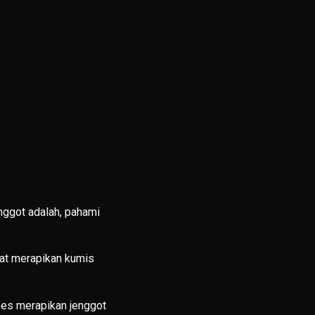
nggot adalah, pahami
pat merapikan kumis
oses merapikan jenggot