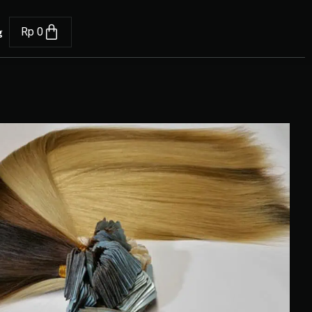
g
Rp
0