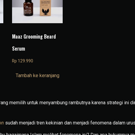
Maaz Grooming Beard
Serum
Rp
129.990
Tambah ke keranjang
rang memilih untuk menyambung rambutnya karena strategi ini dini
on
sudah menjadi tren kekinian dan menjadi fenomena dalam uru
 tahu bagaimana Islam melihat fenomena ini? Dan apa hukumnya