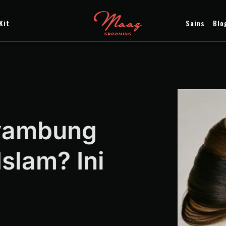
Kit
Sains
Blo
yambung
slam? Ini