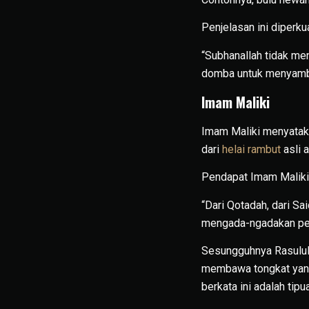
Penjelasan ini diperku
“Subhanallah tidak me
domba untuk menyambu
Imam Maliki
Imam Maliki menyatak
dari
helai rambut
asli a
Pendapat Imam Maliki 
“Dari Qotadah, dari S
mengada-ngadakan per
Sesungguhnya Rasulull
membawa tongkat yang 
berkata ini adalah tipua