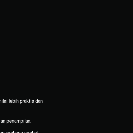
lai lebih praktis dan
san penampilan.
 menyambung rambut