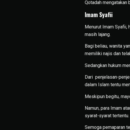
Qotadah mengatakan b
Imam Syafii
Menurut Imam Syafii,
masih lajang.
Bagi beliau, wanita y
memiliki najis dan tel
Sedangkan hukum meny
Dari penjelasan-penj
dalam Islam tentu mem
Meskipun begitu, mayo
Namun, para Imam ata
syarat-syarat tertentu.
Semoga pemaparan ten