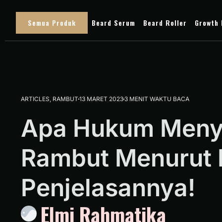
Semua Produk
Beard Serum
Beard Roller
Growth 
ARTICLES
,
RAMBUT
13 MARET 2023
3 MENIT WAKTU BACA
Apa Hukum Men
Rambut Menurut I
Penjelasannya!
Elmi Rahmatika