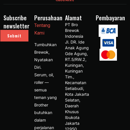
Subscribe
Perusahaan
Alamat
Pembayaran
newsletter
PT Bro 
Tentang
Brewok 
Kami
Submit
Indonesia 
Jl. DR. Ide 
Tumbuhkan
Anak Agung 
Brewok,
Gde Agung, 
RT.5/RW.2, 
Nyatakan
Kuningan, 
Diri.
Kuningan 
Serum, oil,
Tim., 
roller —
Kecamatan 
Setiabudi, 
semua
Kota Jakarta 
teman yang
Selatan, 
Brother
Daerah 
Khusus 
butuhkan
Ibukota 
dalam
Jakarta 
perjalanan
12950 