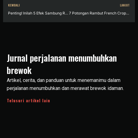
KEMBALI
LANJUT
Penting! Inilah 5 Efek Sambung Rambut yang Wajib Diketahui sebelum Mencobanya
7 Potongan Rambut French Crop yang Cocok untuk Pria Indonesia
Jurnal perjalanan menumbuhkan
brewok
Artikel, cerita, dan panduan untuk menemanimu dalam
perjalanan menumbuhkan dan merawat brewok idaman.
Telusuri artikel lain