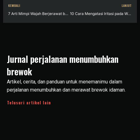
KEMBALI
LANJUT
7 Arti Mimpi Wajah Berjerawat bagi Pria dan Wanita. Benarkah Tanda Kekhawatiran?
10 Cara Mengatasi Iritasi pada Wajah dengan Bahan Alami, Sudah Coba?
Jurnal perjalanan menumbuhkan
brewok
Artikel, cerita, dan panduan untuk menemanimu dalam
perjalanan menumbuhkan dan merawat brewok idaman.
Telusuri artikel lain