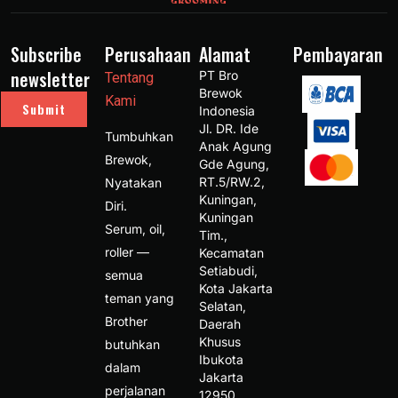
Subscribe
Perusahaan
Alamat
Pembayaran
newsletter
PT Bro 
Tentang
Brewok 
Kami
Submit
Indonesia 
Jl. DR. Ide 
Tumbuhkan
Anak Agung 
Brewok,
Gde Agung, 
RT.5/RW.2, 
Nyatakan
Kuningan, 
Diri.
Kuningan 
Serum, oil,
Tim., 
roller —
Kecamatan 
Setiabudi, 
semua
Kota Jakarta 
teman yang
Selatan, 
Brother
Daerah 
Khusus 
butuhkan
Ibukota 
dalam
Jakarta 
perjalanan
12950 