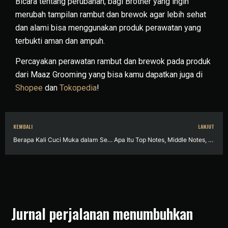
Bicara tentang perubahan, bagi Brother yang ingin
merubah tampilan rambut dan brewok agar lebih sehat
dan alami bisa menggunakan produk perawatan yang
terbukti aman dan ampuh.
Percayakan perawatan rambut dan brewok pada produk
dari Maaz Grooming yang bisa kamu dapatkan juga di
Shopee
dan
Tokopedia
!
KEMBALI
LANJUT
Berapa Kali Cuci Muka dalam Sehari? Begini Penjelasannya
Apa Itu Top Notes, Middle Notes, dan Base Notes Parfum? Ini Arti dan Perbedaanya
Jurnal perjalanan menumbuhkan