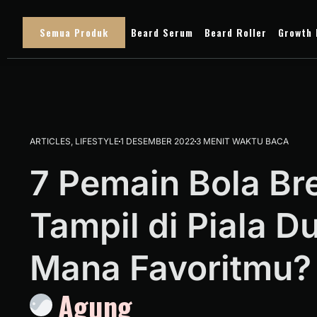
Semua Produk
Beard Serum
Beard Roller
Growth 
ARTICLES
,
LIFESTYLE
1 DESEMBER 2022
3 MENIT WAKTU BACA
7 Pemain Bola B
Tampil di Piala D
Mana Favoritmu?
Agung