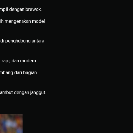
ampil dengan brewok.
milih mengenakan model
adi penghubung antara
rapi, dan modern.
mbang dari bagian
 rambut dengan janggut.