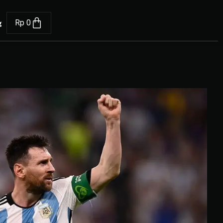
g
Rp
0