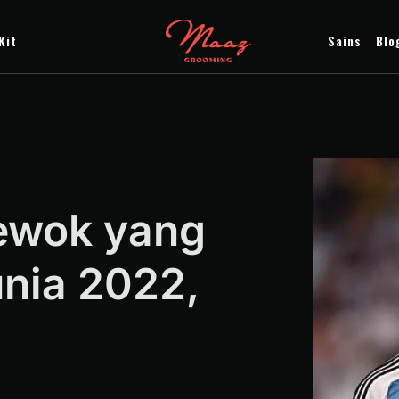
Kit
Sains
Blo
rewok yang
unia 2022,