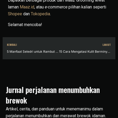
Dapatkan berbagai produk dari Maaz Grooming lewat
laman
Maaz.id
, atau
e-commerce
pilihan kalian seperti
Shopee
dan
Tokopedia
.
Selamat mencoba!
KEMBALI
LANJUT
5 Manfaat Seledri untuk Rambut dan Cara Penggunaannya
15 Cara Mengatasi Kulit Berminyak pada Pria beserta Penyebabnya
Jurnal perjalanan menumbuhkan
brewok
Artikel, cerita, dan panduan untuk menemanimu dalam
perjalanan menumbuhkan dan merawat brewok idaman.