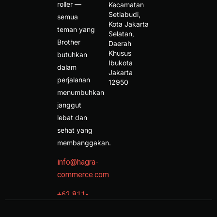
roller —
Kecamatan 
Setiabudi, 
semua
Kota Jakarta 
teman yang
Selatan, 
Brother
Daerah 
Khusus 
butuhkan
Ibukota 
dalam
Jakarta 
perjalanan
12950 
menumbuhkan
janggut
lebat dan
sehat yang
membanggakan.
info@hagra-
commerce.com
+62 811-
9709-2330