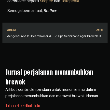
commerce
seperti
Shopee
dan
Tokopedia
.
Semoga bermanfaat,
Brother!
KEMBALI
LANJUT
Mengenal Apa Itu Beard Roller dan Fungsinya untuk Menumbuhkan Brewok
7 Tips Sederhana agar Brewok Cepat Tumbuh, Bisa Dimulai Saat Ini Juga!
Jurnal perjalanan menumbuhkan
brewok
Artikel, cerita, dan panduan untuk menemanimu dalam
perjalanan menumbuhkan dan merawat brewok idaman.
Telusuri artikel lain