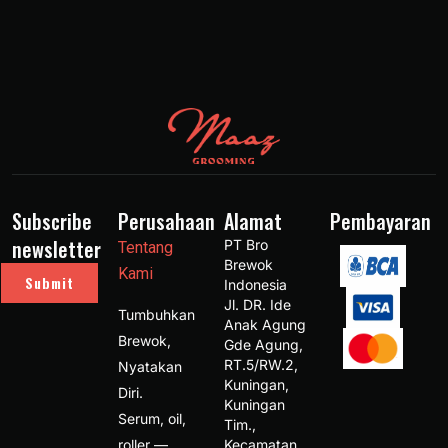
Subscribe
Perusahaan
Alamat
Pembayaran
newsletter
PT Bro 
Tentang
Brewok 
Kami
Submit
Indonesia 
Jl. DR. Ide 
Tumbuhkan
Anak Agung 
Brewok,
Gde Agung, 
RT.5/RW.2, 
Nyatakan
Kuningan, 
Diri.
Kuningan 
Serum, oil,
Tim., 
roller —
Kecamatan 