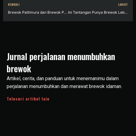
KEMBALI
LANJUT
Brewok Pattimura dan Brewok Pahlawan Termasyhur Lainnya dalam Sejarah
Ini Tantangan Punya Brewok Lebat yang Kerap Dialami Pria!
Jurnal perjalanan menumbuhkan
brewok
Artikel, cerita, dan panduan untuk menemanimu dalam
perjalanan menumbuhkan dan merawat brewok idaman.
Telusuri artikel lain