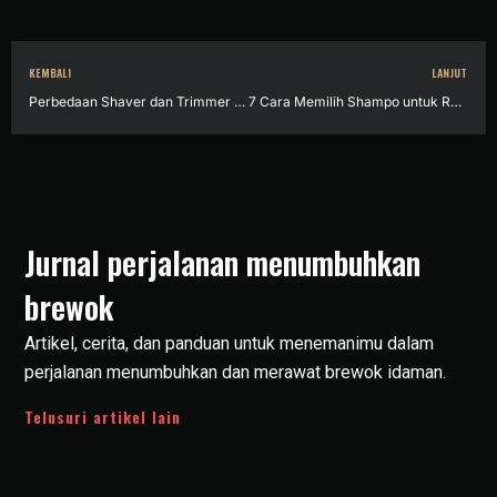
KEMBALI
LANJUT
Perbedaan Shaver dan Trimmer dan Clipper untuk Mencukur Jenggot
7 Cara Memilih Shampo untuk Rambut Rontok Parah yang Efektif
Jurnal perjalanan menumbuhkan
brewok
Artikel, cerita, dan panduan untuk menemanimu dalam
perjalanan menumbuhkan dan merawat brewok idaman.
Telusuri artikel lain