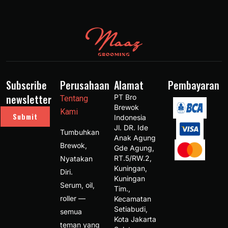
Subscribe
Perusahaan
Alamat
Pembayaran
newsletter
PT Bro 
Tentang
Brewok 
Kami
Submit
Indonesia 
Jl. DR. Ide 
Tumbuhkan
Anak Agung 
Brewok,
Gde Agung, 
RT.5/RW.2, 
Nyatakan
Kuningan, 
Diri.
Kuningan 
Serum, oil,
Tim., 
roller —
Kecamatan 
Setiabudi, 
semua
Kota Jakarta 
teman yang